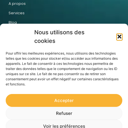
A propos
Services
Blog
Nous utilisons des
Contact
cookies
Articles récents
Pour offrir les meilleures expériences, nous utilisons des technologies
telles que les cookies pour stocker et/ou accéder aux informations des
appareils. Le fait de consentir à ces technologies nous permettra de
traiter des données telles que le comportement de navigation ou les ID
uniques sur ce site. Le fait de ne pas consentir ou de retirer son
consentement peut avoir un effet négatif sur certaines caractéristiques
Pourquoi vos
Pourquoi les
Externaliser la
et fonctions.
collaborateurs
entreprises
création de vos
n’achèvent pas
passent
modules
vos formations en
massivement au
e‑learning : le
ligne — et
Digital Learning
choix stratégique
comment y
des leaders
Accepter
remédier ?
francophones
Refuser
Politique de Confidentialité
CGU
Mentions Légales
Voir les préférences