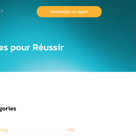
CT
Demander un appel
es pour Réussir
gories
ning
(18)