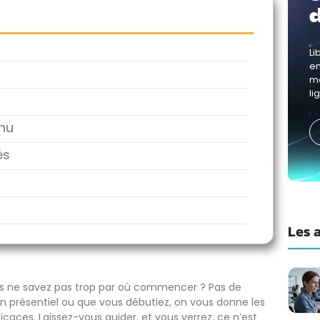
Li
en
me
li
enu
és
Les a
us ne savez pas trop par où commencer ? Pas de
en présentiel ou que vous débutiez, on vous donne les
caces. Laissez-vous guider, et vous verrez, ce n’est