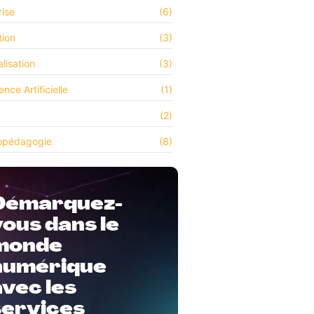
rise
(6)
tion
(3)
lisation
(3)
gence Artificielle
(1)
(2)
opédagogie
(8)
Démarquez-
vous dans le
monde
numérique
avec les
services