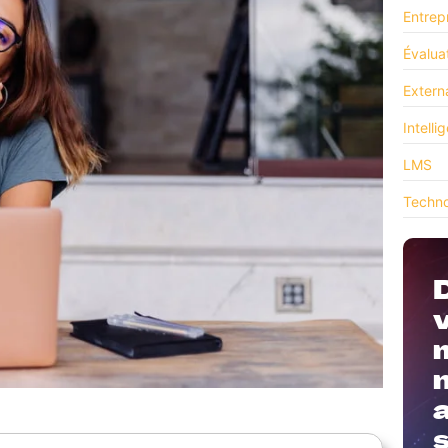
Entrep
Évalua
Externa
Intelli
LMS
Techn