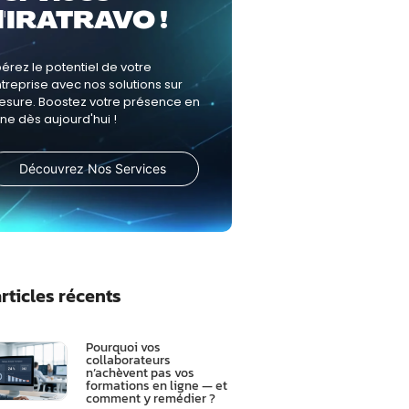
d'IRATRAVO !
bérez le potentiel de votre
treprise avec nos solutions sur
sure. Boostez votre présence en
gne dès aujourd'hui !
Découvrez Nos Services
rticles récents
Pourquoi vos
collaborateurs
n’achèvent pas vos
formations en ligne — et
comment y remédier ?