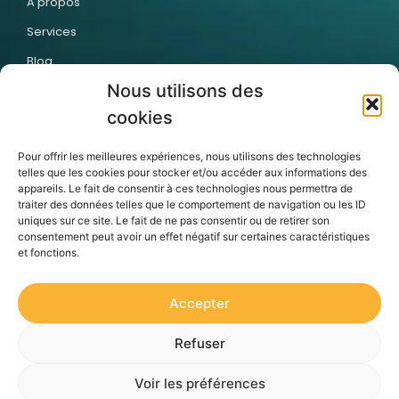
A propos
Services
Blog
Nous utilisons des
Contact
cookies
Articles récents
Pour offrir les meilleures expériences, nous utilisons des technologies
telles que les cookies pour stocker et/ou accéder aux informations des
appareils. Le fait de consentir à ces technologies nous permettra de
traiter des données telles que le comportement de navigation ou les ID
uniques sur ce site. Le fait de ne pas consentir ou de retirer son
consentement peut avoir un effet négatif sur certaines caractéristiques
Pourquoi vos
Pourquoi les
Externaliser la
et fonctions.
collaborateurs
entreprises
création de vos
n’achèvent pas
passent
modules
vos formations en
massivement au
e‑learning : le
ligne — et
Digital Learning
choix stratégique
comment y
des leaders
Accepter
remédier ?
francophones
Refuser
Politique de Confidentialité
CGU
Mentions Légales
Voir les préférences