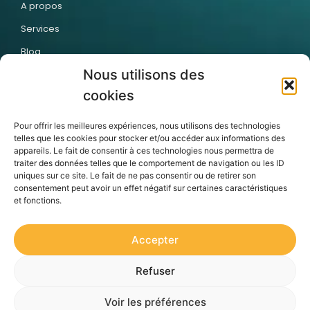
A propos
Services
Blog
Nous utilisons des
Contact
cookies
Articles récents
Pour offrir les meilleures expériences, nous utilisons des technologies
telles que les cookies pour stocker et/ou accéder aux informations des
appareils. Le fait de consentir à ces technologies nous permettra de
traiter des données telles que le comportement de navigation ou les ID
uniques sur ce site. Le fait de ne pas consentir ou de retirer son
consentement peut avoir un effet négatif sur certaines caractéristiques
Pourquoi vos
Pourquoi les
Externaliser la
et fonctions.
collaborateurs
entreprises
création de vos
n’achèvent pas
passent
modules
vos formations en
massivement au
e‑learning : le
ligne — et
Digital Learning
choix stratégique
comment y
des leaders
Accepter
remédier ?
francophones
Refuser
Politique de Confidentialité
CGU
Mentions Légales
Voir les préférences