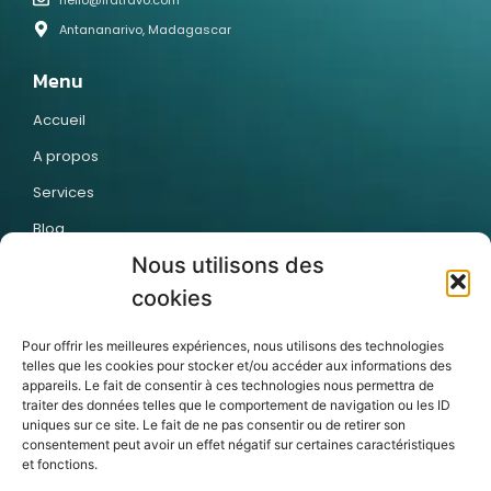
Antananarivo, Madagascar
Menu
Accueil
A propos
Services
Blog
Nous utilisons des
Contact
cookies
Articles récents
Pour offrir les meilleures expériences, nous utilisons des technologies
telles que les cookies pour stocker et/ou accéder aux informations des
appareils. Le fait de consentir à ces technologies nous permettra de
traiter des données telles que le comportement de navigation ou les ID
uniques sur ce site. Le fait de ne pas consentir ou de retirer son
consentement peut avoir un effet négatif sur certaines caractéristiques
Pourquoi vos
Pourquoi les
Externaliser la
et fonctions.
collaborateurs
entreprises
création de vos
n’achèvent pas
passent
modules